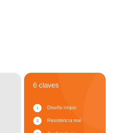
6 claves
Diseño limpio
1
Resistencia real
2